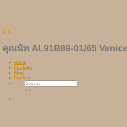
Skip
to
content
บ้าน
คุณนัท AL91B89-01/65 Venice 
Home
Portfolio
Blog
Contact