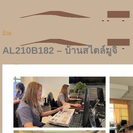
Skip
to
content
บ้าน
AL210B182 – บ้านสไตล์มูจิ
Home
Portfolio
Blog
Contact