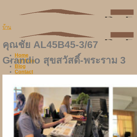
Skip
to
content
บ้าน
คุณชัย AL45B45-3/67
Home
Grandio สุขสวัสดิ์-พระราม 3
Portfolio
Blog
Contact