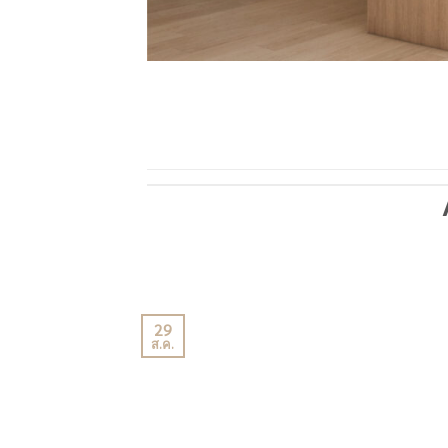
29
ส.ค.