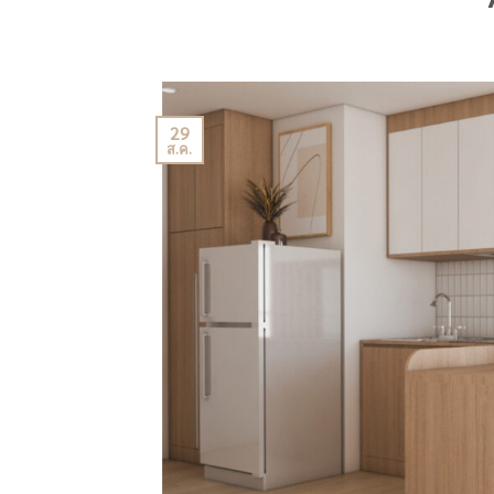
29
ส.ค.