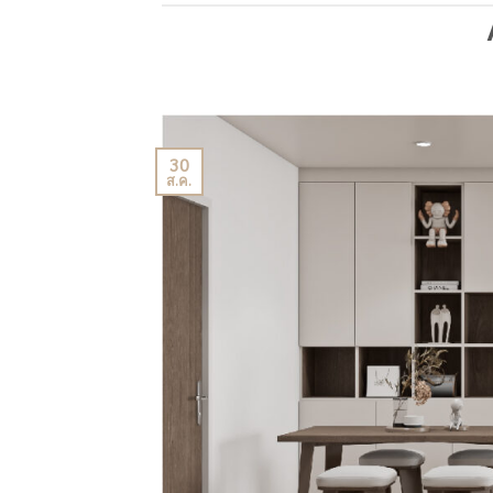
30
ส.ค.