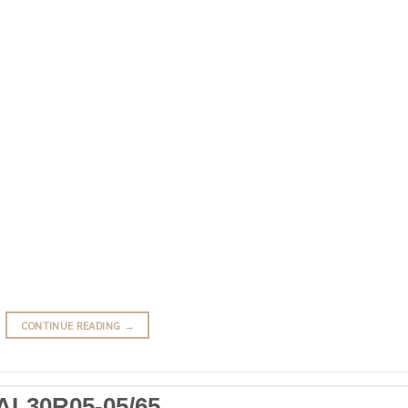
CONTINUE READING
→
AL30R05-05/65