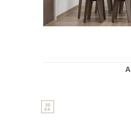
A
30
ส.ค.