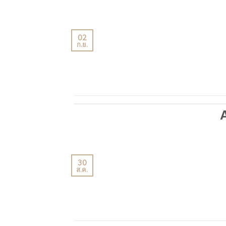
02
ก.ย.
30
ส.ค.