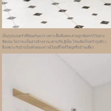
เป็นรูปแบบครัวที่นิยมกันมาก เพราะพื้นที่แต่ละส่วนถูกจัดสรรไว้อย่าง
ชัดเจน ไม่ว่าจะเป็นอ่างล้างจาน,เตาแก๊ส,ตู้เย็น โซนจัดเก็บครัวรูปตัว L
จึงเหมาะกับบ้านในลักษณะทาวน์โฮมที่ไซส์ใหญ่หรือบ้านเดี่ยว