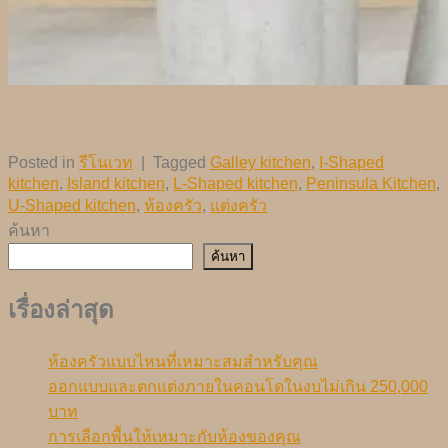
11
มี.ค.
Continue reading
→
Posted in
รีโนเวท
|
Tagged
Galley kitchen
,
I-Shaped
kitchen
,
Island kitchen
,
L-Shaped kitchen
,
Peninsula Kitchen
,
U-Shaped kitchen
,
ห้องครัว
,
แต่งครัว
ค้นหา
ค้นหา
เรื่องล่าสุด
ห้องครัวแบบไหนที่เหมาะสมสำหรับคุณ
ออกแบบและตกแต่งภายในคอนโดในงบไม่เกิน 250,000
บาท
การเลือกพื้นให้เหมาะกับห้องของคุณ