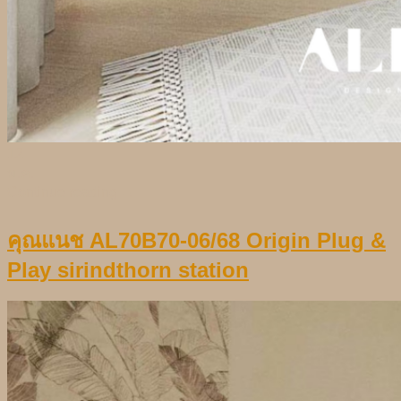
12
ม.ค.
Continue reading
→
คุณแนช AL70B70-06/68 Origin Plug &
Play sirindthorn station