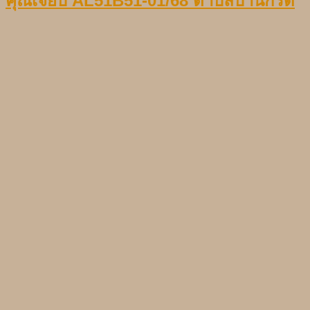
คุณเจี๊ยบ AL51B51-01/68 ตำบลบ้านกรด