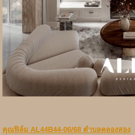
10
ธ.ค.
Continue reading
→
คุณฟิล์ม AL44B44-06/68 ตำบลคลองสอง