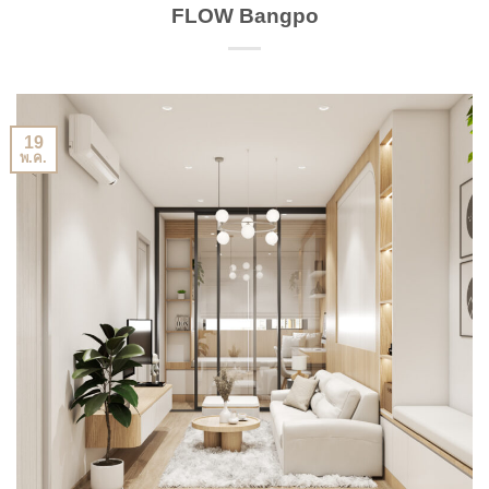
FLOW Bangpo
19
พ.ค.