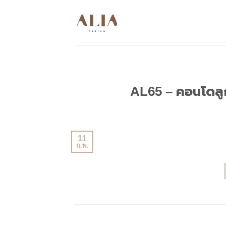
Skip
to
content
AL65 – คอนโดลูก
11
ก.พ.