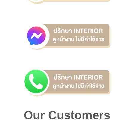
Our Customers