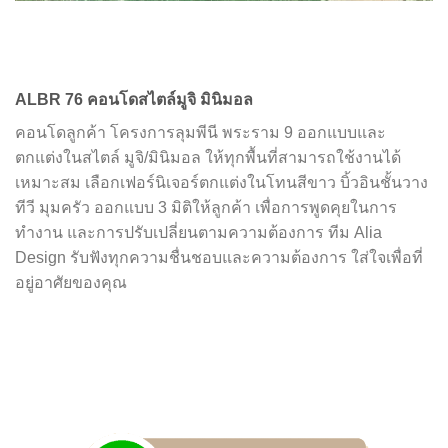
ALBR 76
คอนโดสไตล์มูจิ มินิมอล
คอนโดลูกค้า โครงการลุมพีนี พระราม 9 ออกแบบและ
ตกแต่งในสไตล์ มูจิ/มินิมอล ให้ทุกพื้นที่สามารถใช้งานได้
เหมาะสม เลือกเฟอร์นิเจอร์ตกแต่งในโทนสีขาว บิ้วอินชั้นวาง
ทีวี มุมครัว ออกแบบ 3 มิติให้ลูกค้า เพื่อการพูดคุยในการ
ทำงาน และการปรับเปลี่ยนตามความต้องการ ทีม Alia
Design รับฟังทุกความชื่นชอบและความต้องการ ใส่ใจเพื่อที่
อยู่อาศัยของคุณ