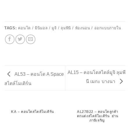
TAGS:
คอนโด / มินิมอล / มูจิ / ลุมพีนี / ห้องนอน / ออกแบบภายใน
AL15 – คอนโดสไตล์มูจิ ลุมพี
AL53 – คอนโด A Space
นี เมกะ บางนา
สไตล์โมเดิร์น
KA – คอนโดสไตล์โมเดิร์น
AL27B22 – คอนโดลูกค้า
ตกแต่งสไตล์โมเดิร์น ย่าน
ภาษีเจริญ