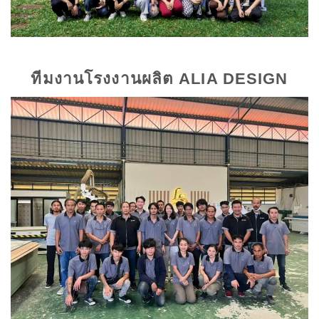
ทีมงานโรงงานผลิต
ALIA DESIGN