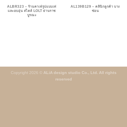
ALBR323 – ร้านคาเฟ่รูปแบบเท่
AL139B129 – คลินิกลูกค้า บาง
และอบอุ่น สไตล์ LOLT ย่านราช
ซ่อน
บูรณะ
Copyright 2026 ©
ALiA design studio Co., Ltd. All rights
reserved