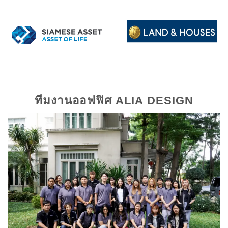
ทีมงานออฟฟิศ
ALIA DESIGN