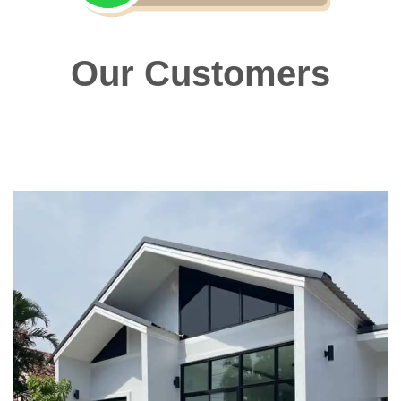
Our Customers