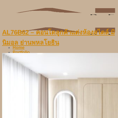
Skip
to
content
AL76B62 – คอนโดลูกค้าแต่งห้องสไตล์ มิ
นิมอล ย่านพหลโยธิน
Home
Portfolio
Blog
Contact