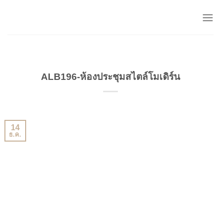
Skip
to
content
ALB196-ห้องประชุมสไตล์โมเดิร์น
14
ธ.ค.