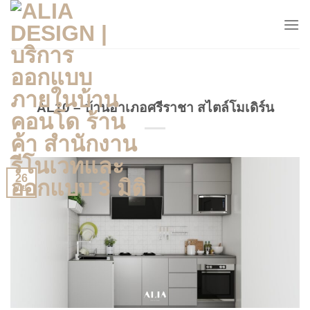
Skip
to
content
AL10 – บ้านอำเภอศรีราชา สไตล์โมเดิร์น
26
พ.ย.